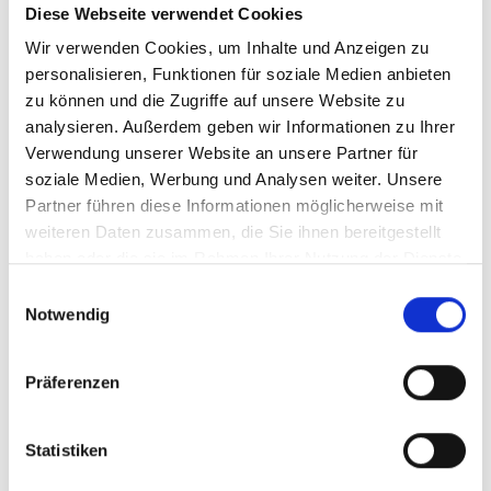
Diese Webseite verwendet Cookies
Ihr Partner für optimales
Wir verwenden Cookies, um Inhalte und Anzeigen zu
personalisieren, Funktionen für soziale Medien anbieten
Sehen in Wolfsburg
zu können und die Zugriffe auf unsere Website zu
Als erster Ansprechpartner für das gute Sehen sind wir
analysieren. Außerdem geben wir Informationen zu Ihrer
als Augenoptiker in Wolfsburg mehr als „nur“
Verwendung unserer Website an unsere Partner für
diejenigen, die sich um die jeweilige optisch,
soziale Medien, Werbung und Analysen weiter. Unsere
anatomisch und ästhetisch perfekt auf Ihre
Partner führen diese Informationen möglicherweise mit
individuellen Wünsche und Bedürfnisse angepasste
weiteren Daten zusammen, die Sie ihnen bereitgestellt
Sehhilfe kümmern. Wir sind auch oft die Ersten, die
haben oder die sie im Rahmen Ihrer Nutzung der Dienste
eventuelle Auffälligkeiten am Auge feststellen und
gesammelt haben.
Einwilligungsauswahl
unsere Kunden zu deren Abklärung an den Augenarzt
Notwendig
verweisen.
Wir verschaffen Ihnen meist ohne lange Wartezeiten
Präferenzen
eine optimale Sicht, wir messen Ihre Sehstärke und
fertigen daraufhin die perfekten Kontaktlinsen oder die
individuell auf Ihre Sehaufgaben zugeschnittene Brille
Statistiken
an. Als Gesundheitsberuf hat sich die Augenoptik –