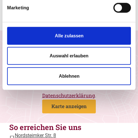
trotz des Einzuges modernster und
Marketing
computergesteuerter Technik – einen großen Teil
echter Handwerksarbeit bewahrt.
Alle zulassen
Einwilligung Google Maps
Ich möchte Google Maps-Karten aktivieren und
Auswahl erlauben
stimme zu, dass Daten von Google geladen
werden. Wir nutzen den Drittanbieter, um
geografische Informationen in Form von
Ablehnen
interaktiven Landkarten darzustellen. Weitere
Informationen entnehmen Sie bitte unserer
Datenschutzerklärung
.
Karte anzeigen
So erreichen Sie uns
Nordsteimker Str. 8