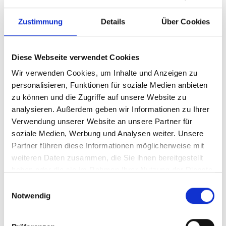
Zustimmung
Details
Über Cookies
Diese Webseite verwendet Cookies
Wir verwenden Cookies, um Inhalte und Anzeigen zu
personalisieren, Funktionen für soziale Medien anbieten
zu können und die Zugriffe auf unsere Website zu
analysieren. Außerdem geben wir Informationen zu Ihrer
Ihr Partner für optimales
Verwendung unserer Website an unsere Partner für
soziale Medien, Werbung und Analysen weiter. Unsere
Sehen in Wuppertal
Partner führen diese Informationen möglicherweise mit
Als erster Ansprechpartner für das gute Sehen sind wir
weiteren Daten zusammen, die Sie ihnen bereitgestellt
als Augenoptiker in Wuppertal mehr als „nur“
haben oder die sie im Rahmen Ihrer Nutzung der Dienste
diejenigen, die sich um die jeweilige optisch,
gesammelt haben.
Einwilligungsauswahl
anatomisch und ästhetisch perfekt auf Ihre
Notwendig
individuellen Wünsche und Bedürfnisse angepasste
Sehhilfe kümmern. Wir sind auch oft die Ersten, die